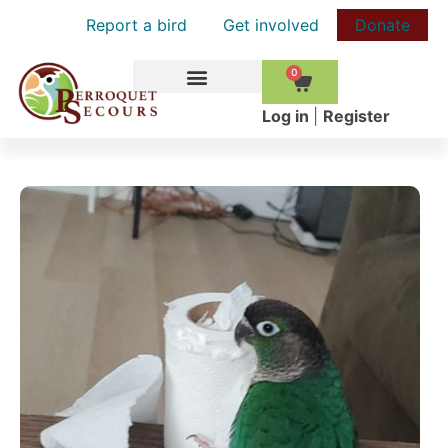
Report a bird
Get involved
Donate
0
HOW TO HELP
Log in
|
Register