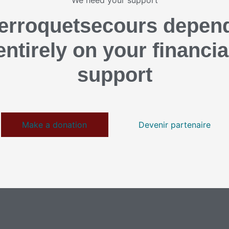
We need your support
erroquetsecours depen
entirely on your financia
support
Make a donation
Devenir partenaire