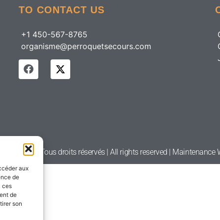
TO CONTACT US
+1 450-567-8765
organisme@perroquetsecours.com
etsecours | Tous droits réservés | All rights reserved | Maintenanc
accéder aux
ience de
à ces
ment de
tirer son