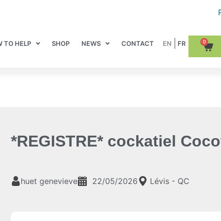
0
 TO HELP
SHOP
NEWS
CONTACT
*REGISTRE* cockatiel Coco
huet genevieve
22/05/2026
Lévis - QC