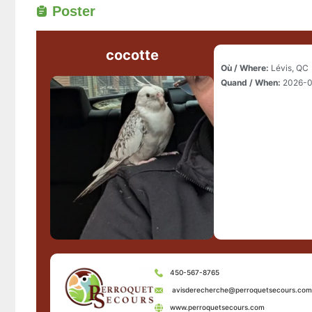
Poster
cocotte
Où / Where:
Lévis, QC
Quand / When:
2026-0
450-567-8765
avisderecherche@perroquetsecours.com
www.perroquetsecours.com