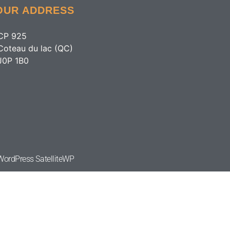
OUR ADDRESS
CP 925
Coteau du lac (QC)
J0P 1B0
e WordPress
SatelliteWP