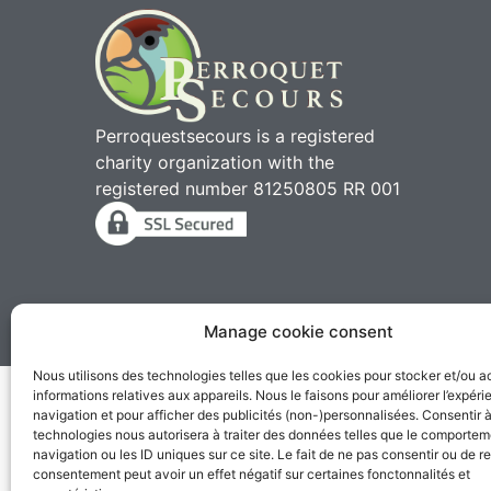
Perroquestsecours is a registered
charity organization with the
registered number 81250805 RR 001
Manage cookie consent
2010 - 2026 © Perroqu
Nous utilisons des technologies telles que les cookies pour stocker et/ou 
informations relatives aux appareils. Nous le faisons pour améliorer l’expér
navigation et pour afficher des publicités (non-)personnalisées. Consentir 
technologies nous autorisera à traiter des données telles que le comporte
navigation ou les ID uniques sur ce site. Le fait de ne pas consentir ou de re
consentement peut avoir un effet négatif sur certaines fonctonnalités et