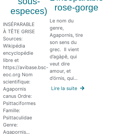
sous-
rose-gorge
especes)
Le nom du
INSÉPARABLE
genre,
À TÊTE GRISE
Agapornis, tire
Sources:
son sens du
Wikipédia
grec. Il vient
encyclopédie
d’agàpê, qui
libre et
veut dire
https://avibase.bsc-
amour, et
eoc.org Nom
d’órnis, qui...
scientifique:
Lire la suite
Agapornis
canus Ordre:
Psittaciformes
Famille:
Psittaculidae
Genre:
Agapornis...