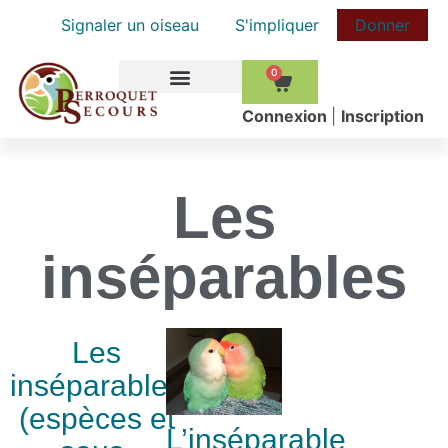
Signaler un oiseau
S'impliquer
Donner
0
COMMENT AIDER
Сonnexion
|
Inscription
Les
inséparables
Les
inséparables
(espèces et
L’inséparable