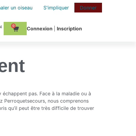
aler un oiseau
S'impliquer
Donner
0
Сonnexion
|
Inscription
ent
 échappent pas. Face à la maladie ou à
. Chez Perroquetsecours, nous comprenons
s qu’il peut être très difficile de trouver