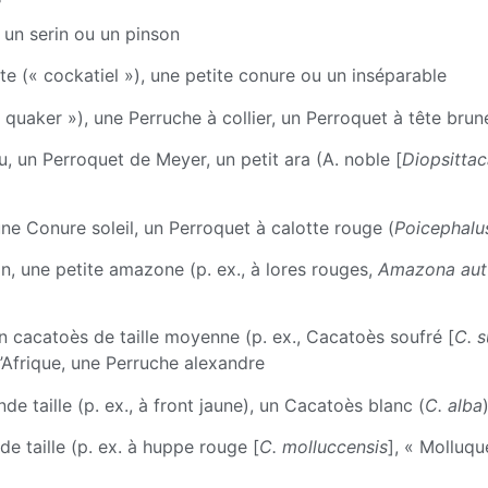
 un serin ou un pinson
e (« cockatiel »), une petite conure ou un inséparable
uaker »), une Perruche à collier, un Perroquet à tête brun
 un Perroquet de Meyer, un petit ara (A. noble [
Diopsitta
une Conure soleil, un Perroquet à calotte rouge (
Poicephalus
n, une petite amazone (p. ex., à lores rouges,
Amazona aut
n cacatoès de taille moyenne (p. ex., Cacatoès soufré [
C. s
 d’Afrique, une Perruche alexandre
 taille (p. ex., à front jaune), un Cacatoès blanc (
C. alba
 taille (p. ex. à huppe rouge [
C. molluccensis
], « Molluqu