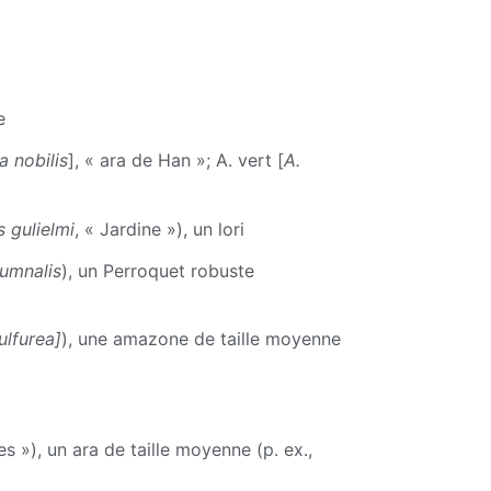
e
ca
nobilis
], « ara de Han »; A. vert [
A.
 gulielmi
, « Jardine »), un lori
umnalis
), un Perroquet robuste
ulfurea]
), une amazone de taille moyenne
)
es »), un ara de taille moyenne (p. ex.,