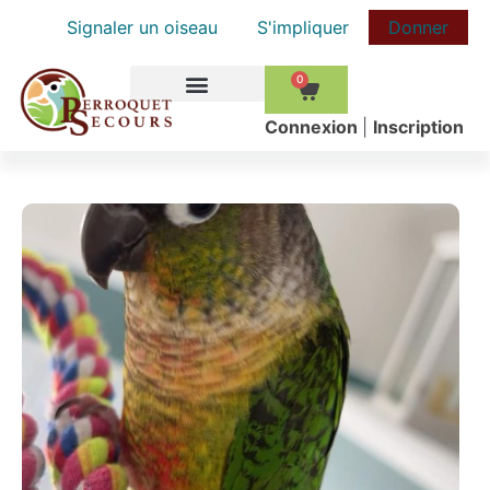
Signaler un oiseau
S'impliquer
Donner
0
COMMENT AIDER
Сonnexion
|
Inscription