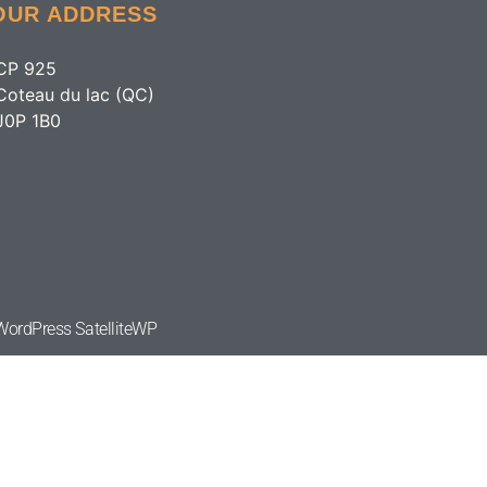
OUR ADDRESS
CP 925
Coteau du lac (QC)
J0P 1B0
e WordPress
SatelliteWP