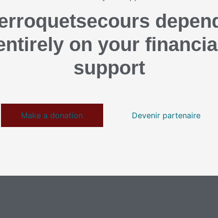
erroquetsecours depen
entirely on your financia
support
Make a donation
Devenir partenaire