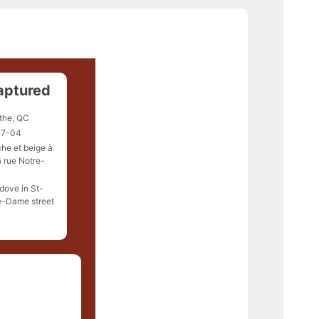
aptured
the, QC
07-04
che et beige à
a rue Notre-
dove in St-
e-Dame street