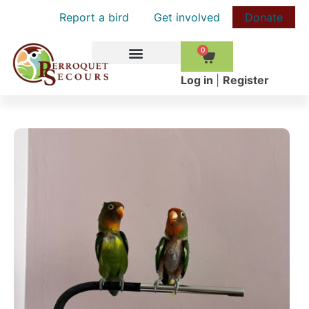
Report a bird
Get involved
Donate
0
HOW TO HELP
Log in
|
Register