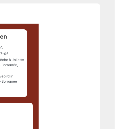
een
QC
07-06
êche à Joliette
s-Borromée,
vebird in
s-Borromée