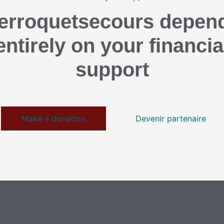
erroquetsecours depen
entirely on your financia
support
Make a donation
Devenir partenaire