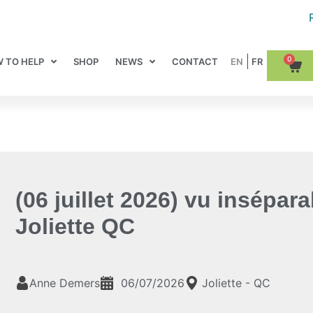
0
 TO HELP
SHOP
NEWS
CONTACT
(06 juillet 2026) vu insépar
Joliette QC
Anne Demers
06/07/2026
Joliette - QC