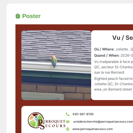
Poster
Vu / S
Où / Where:
Joliette , 
Quand / When:
2026-
Vu inséparable à face p
QC, secteur St-Charle
sue la rue Bernard
Sighted peach faced lo
Joliette QC, St-Charle
area ,on Bernard street
450-567-8765
avisderecherche@perroquetsecours.com
www.perroquetsecours.com