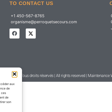
TO CONTACT US
+1 450-567-8765
organisme@perroquetsecours.com
etsecours | Tous droits réservés | All rights reserved | Maintenanc
accéder aux
ience de
à ces
ment de
tirer son