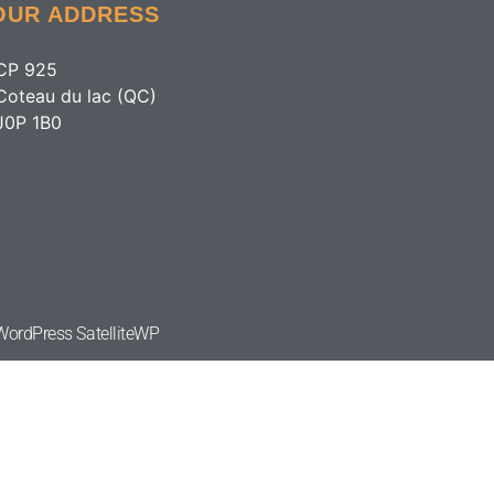
OUR ADDRESS
CP 925
Coteau du lac (QC)
J0P 1B0
e WordPress
SatelliteWP