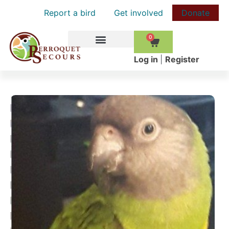
Report a bird
Get involved
Donate
0
HOW TO HELP
Log in
|
Register