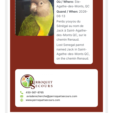
Où / Where:
Ste-
Agathe-des-Monts, QC
Quand / When:
2026-
06-13
Perdu youyou du
Sénégal au nom de
Jack à Saint-Agathe-
des-Monts QC, sur le
chemin Renaud.
Lost Senegal parrot
named Jack in Saint-
Agathe-des-Monts QC,
on the chemin Renaud.
450-567-8765
avisderecherche@perroquetsecours.com
www.perroquetsecours.com