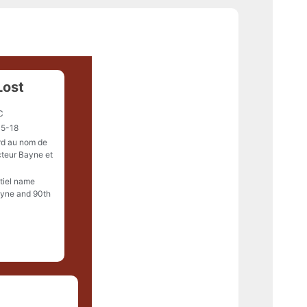
Lost
C
5-18
rd au nom de
cteur Bayne et
tiel name
ayne and 90th