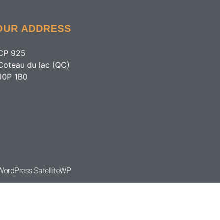
OUR ADDRESS
CP 925
Coteau du lac (QC)
J0P 1B0
e WordPress
SatelliteWP