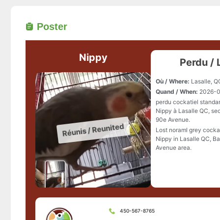
Poster
Nippy
Perdu / 
Où / Where:
Lasalle, Q
Quand / When:
2026-0
perdu cockatiel standa
Nippy à Lasalle QC, se
90e Avenue.
Lost noraml grey cocka
Nippy in Lasalle QC, B
Avenue area.
450-567-8765