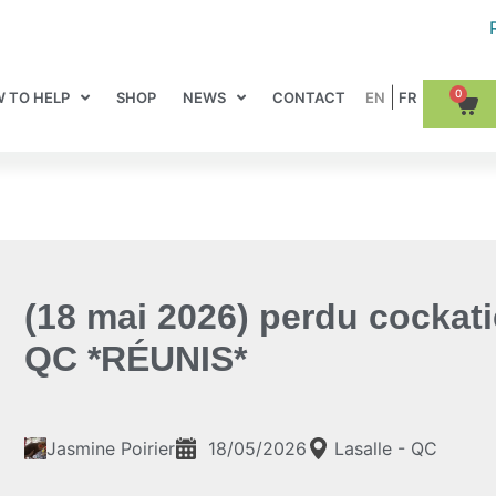
0
 TO HELP
SHOP
NEWS
CONTACT
(18 mai 2026) perdu cockati
QC *RÉUNIS*
Jasmine Poirier
18/05/2026
Lasalle - QC