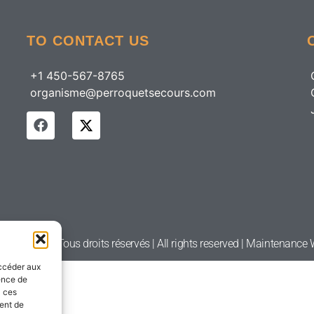
TO CONTACT US
+1 450-567-8765
organisme@perroquetsecours.com
etsecours | Tous droits réservés | All rights reserved | Maintenanc
accéder aux
ience de
à ces
ment de