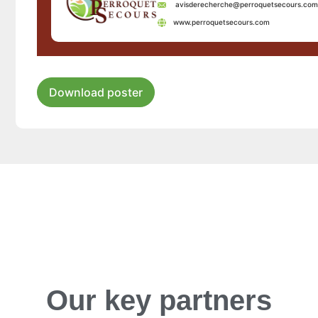
avisderecherche@perroquetsecours.com
www.perroquetsecours.com
Download poster
Our key partners