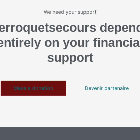
We need your support
erroquetsecours depen
entirely on your financia
support
Make a donation
Devenir partenaire