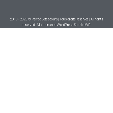
2010 - 2026 © Perroquetsecours | Tous droits réservés | All rights
reserved | Maintenance WordPress
SatelliteWP