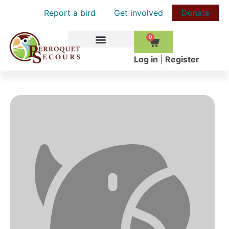
Report a bird
Get involved
Donate
0
HOW TO HELP
Log in
|
Register