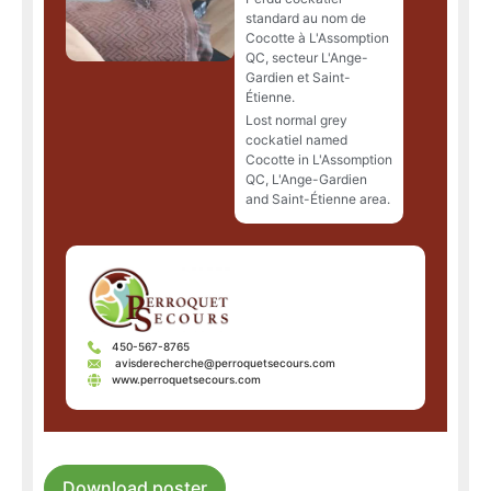
standard au nom de
Cocotte à L'Assomption
QC, secteur L'Ange-
Gardien et Saint-
Étienne.
Lost normal grey
cockatiel named
Cocotte in L'Assomption
QC, L'Ange-Gardien
and Saint-Étienne area.
450-567-8765
avisderecherche@perroquetsecours.com
www.perroquetsecours.com
Download poster