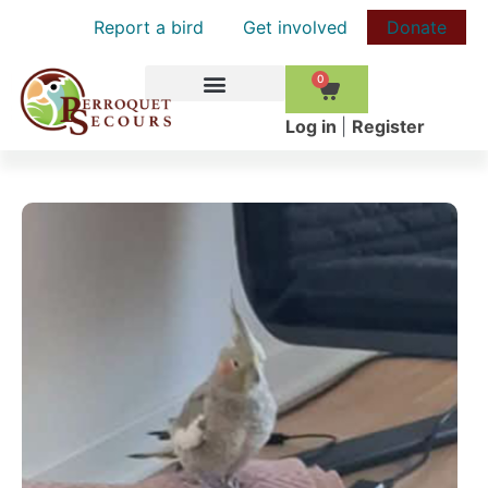
Report a bird
Get involved
Donate
0
HOW TO HELP
Log in
|
Register