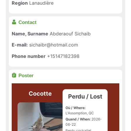
Region
Lanaudière
Contact
Name, Surname
Abderaouf Sichaib
E-mail:
sichaibr@hotmail.com
Phone number
+15147182398
Poster
Cocotte
Perdu / Lost
Où / Where:
L'Assomption, QC
Quand / When:
2026-
06-22
Perdu cockatiel