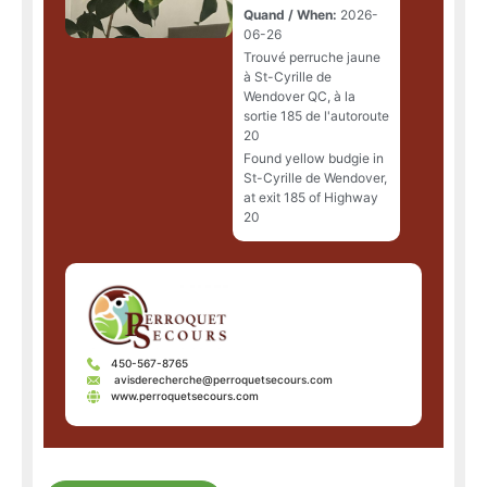
Quand / When:
2026-
06-26
Trouvé perruche jaune
à St-Cyrille de
Wendover QC, à la
sortie 185 de l'autoroute
20
Found yellow budgie in
St-Cyrille de Wendover,
at exit 185 of Highway
20
450-567-8765
avisderecherche@perroquetsecours.com
www.perroquetsecours.com