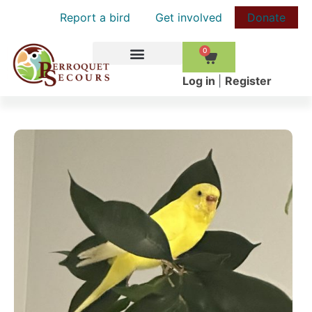
Report a bird
Get involved
Donate
0
HOW TO HELP
Log in
|
Register