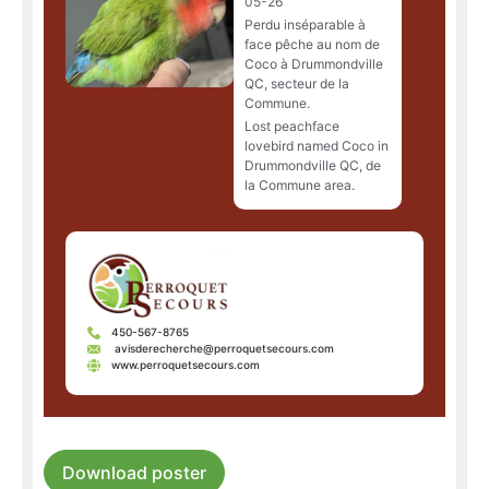
05-26
Perdu inséparable à
face pêche au nom de
Coco à Drummondville
QC, secteur de la
Commune.
Lost peachface
lovebird named Coco in
Drummondville QC, de
la Commune area.
450-567-8765
avisderecherche@perroquetsecours.com
www.perroquetsecours.com
Download poster