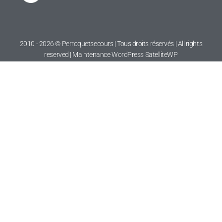
2010 - 2026 © Perroquetsecours | Tous droits réservés | All rights
reserved | Maintenance WordPress
SatelliteWP