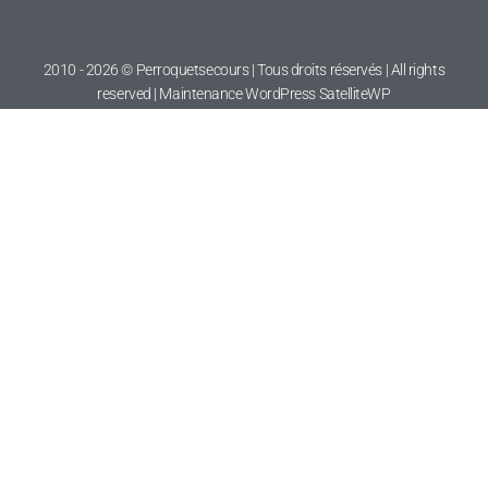
2010 - 2026 © Perroquetsecours | Tous droits réservés | All rights
reserved | Maintenance WordPress
SatelliteWP