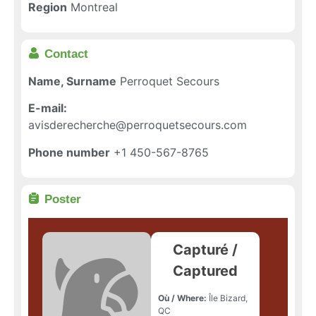
Region
Montreal
Contact
Name, Surname
Perroquet Secours
E-mail:
avisderecherche@perroquetsecours.com
Phone number
+1 450-567-8765
Poster
Capturé /
Captured
Où / Where:
Île Bizard,
QC