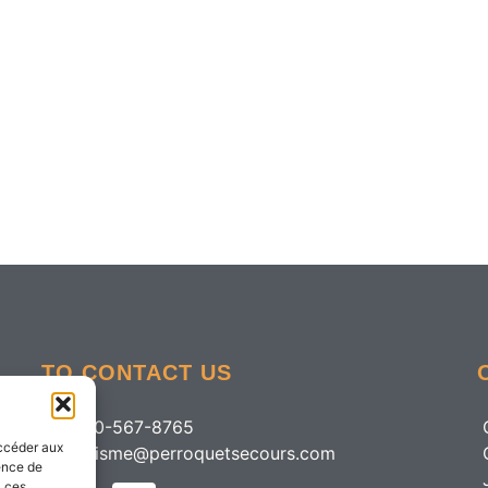
TO CONTACT US
+1 450-567-8765
accéder aux
organisme@perroquetsecours.com
ience de
à ces