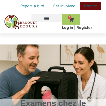
Report a bird
Get involved
Donate
0
HOW TO HELP
Log in
|
Register
Examens chez le