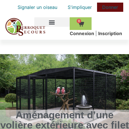
Signaler un oiseau
S'impliquer
Donner
0
COMMENT AIDER
Сonnexion
|
Inscription
Aménagement d’une
volière extérieure avec filet