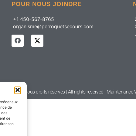
POUR NOUS JOINDRE
+1 450-567-8765
organisme@perroquetsecours.com
etsecours | Tous droits réservés | All rights reserved | Maintenanc
accéder aux
ience de
à ces
ment de
tirer son