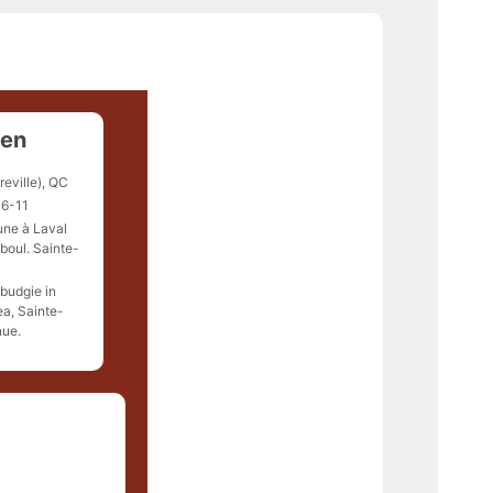
een
reville), QC
6-11
une à Laval
 boul. Sainte-
budgie in
ea, Sainte-
nue.