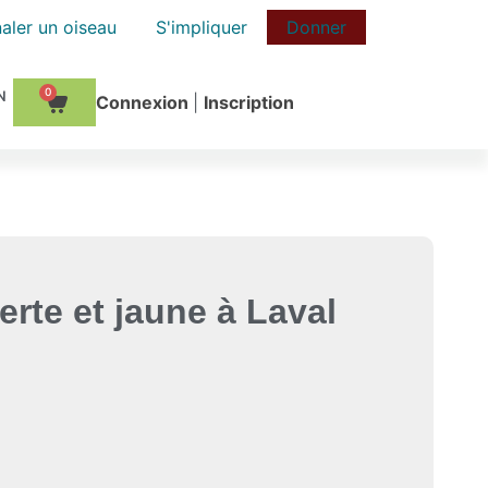
aler un oiseau
S'impliquer
Donner
0
Сonnexion
|
Inscription
erte et jaune à Laval