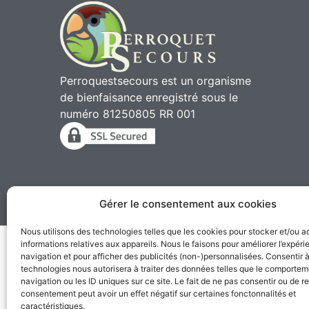
Perroquestsecours est un organisme
de bienfaisance enregistré sous le
numéro 81250805 RR 001
Gérer le consentement aux cookies
2010 - 2026 © Perroqu
Nous utilisons des technologies telles que les cookies pour stocker et/ou 
informations relatives aux appareils. Nous le faisons pour améliorer l’expér
navigation et pour afficher des publicités (non-)personnalisées. Consentir 
technologies nous autorisera à traiter des données telles que le comporte
navigation ou les ID uniques sur ce site. Le fait de ne pas consentir ou de re
consentement peut avoir un effet négatif sur certaines fonctonnalités et
caractéristiques.