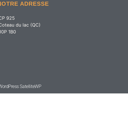
NOTRE ADRESSE
CP 925
Coteau du lac (QC)
J0P 1B0
e WordPress
SatelliteWP