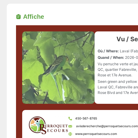
Affiche
Vu / S
Où / Where:
Laval (Fab
Quand / When:
2026-0
Vu perruche verte et ja
QC, quartier Fabreville,
Rose et 17e Avenue.
Seen green and yellow 
Laval QC, Fabreville ar
Rose Blvd and 17e Ave
450-567-8765
avisderecherche@perroquetsecours.com
www.perroquetsecours.com