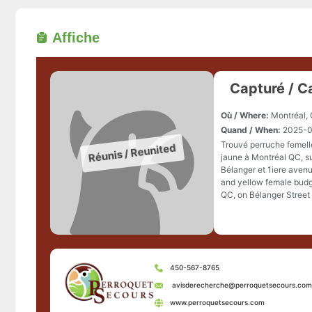
Affiche
Capturé / C
Où / Where:
Montréal,
Quand / When:
2025-0
Trouvé perruche femelle
jaune à Montréal QC, su
Bélanger et 1iere aven
and yellow female budg
QC, on Bélanger Street
450-567-8765
avisderecherche@perroquetsecours.com
www.perroquetsecours.com