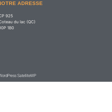
NOTRE ADRESSE
CP 925
Coteau du lac (QC)
J0P 1B0
e WordPress
SatelliteWP