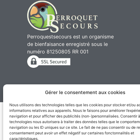
Perroquestsecours est un organisme
de bienfaisance enregistré sous le
numéro 81250805 RR 001
Gérer le consentement aux cookies
2010 - 2026 © Perroqu
Nous utilisons des technologies telles que les cookies pour stocker et/ou 
informations relatives aux appareils. Nous le faisons pour améliorer l’expér
navigation et pour afficher des publicités (non-)personnalisées. Consentir 
technologies nous autorisera à traiter des données telles que le comporte
navigation ou les ID uniques sur ce site. Le fait de ne pas consentir ou de re
consentement peut avoir un effet négatif sur certaines fonctonnalités et
caractéristiques.