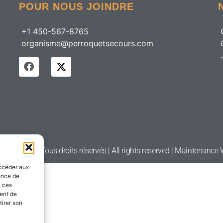
POUR NOUS JOINDRE
+1 450-567-8765
organisme@perroquetsecours.com
etsecours | Tous droits réservés | All rights reserved | Maintenanc
accéder aux
ience de
à ces
ment de
tirer son