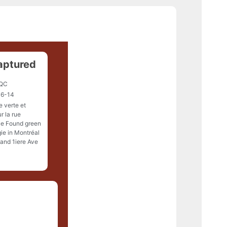
aptured
 QC
6-14
 verte et
r la rue
ue Found green
ie in Montréal
 and 1iere Ave