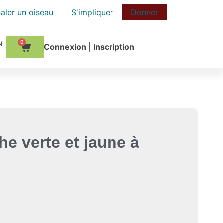
aler un oiseau
S'impliquer
Donner
0
Сonnexion
|
Inscription
he verte et jaune à