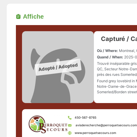
Affiche
Capturé / C
Où / Where:
Montreal,
Quand / When:
2025-0
Trouvé inséparable gris
QC, Secteur Notre-Da
près des rues Somerle
Found grey lovebird in
Notre-Dame-de-Grace 
Somerled/Borden stree
450-567-8765
avisderecherche@perroquetsecours.com
www.perroquetsecours.com