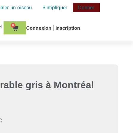
aler un oiseau
S'impliquer
Donner
0
Сonnexion
|
Inscription
rable gris à Montréal
C