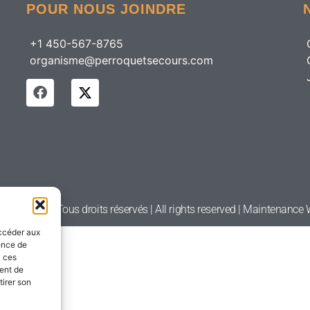
POUR NOUS JOINDRE
+1 450-567-8765
organisme@perroquetsecours.com
etsecours | Tous droits réservés | All rights reserved | Maintenanc
accéder aux
ience de
à ces
ment de
tirer son