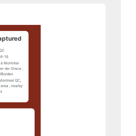
aptured
 QC
6-16
 à Montréal
me-de-Grace ,
d/Borden
 Montreal QC,
area , nearby
ts