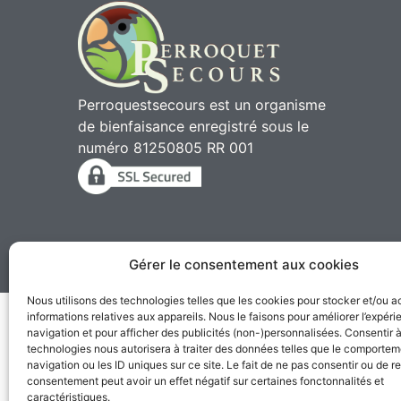
Perroquestsecours est un organisme
de bienfaisance enregistré sous le
numéro 81250805 RR 001
Gérer le consentement aux cookies
2010 - 2026 © Perroqu
Nous utilisons des technologies telles que les cookies pour stocker et/ou 
informations relatives aux appareils. Nous le faisons pour améliorer l’expér
navigation et pour afficher des publicités (non-)personnalisées. Consentir 
technologies nous autorisera à traiter des données telles que le comporte
navigation ou les ID uniques sur ce site. Le fait de ne pas consentir ou de re
consentement peut avoir un effet négatif sur certaines fonctonnalités et
caractéristiques.