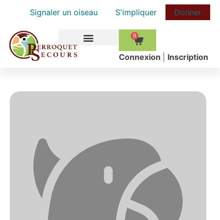
Signaler un oiseau
S'impliquer
Donner
0
COMMENT AIDER
Сonnexion
|
Inscription