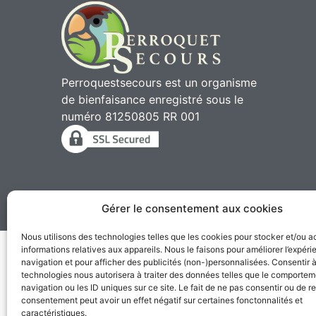
Perroquestsecours est un organisme
de bienfaisance enregistré sous le
numéro 81250805 RR 001
Gérer le consentement aux cookies
2010 - 2026 © Perroqu
Nous utilisons des technologies telles que les cookies pour stocker et/ou 
informations relatives aux appareils. Nous le faisons pour améliorer l’expér
navigation et pour afficher des publicités (non-)personnalisées. Consentir 
technologies nous autorisera à traiter des données telles que le comporte
navigation ou les ID uniques sur ce site. Le fait de ne pas consentir ou de re
consentement peut avoir un effet négatif sur certaines fonctonnalités et
caractéristiques.