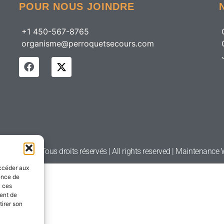
POUR NOUS JOINDRE
+1 450-567-8765
organisme@perroquetsecours.com
etsecours | Tous droits réservés | All rights reserved | Maintenanc
accéder aux
ience de
à ces
ment de
tirer son