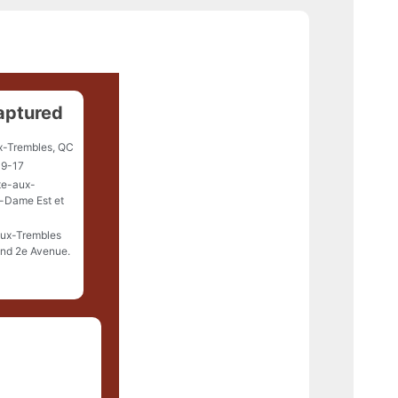
aptured
x-Trembles, QC
9-17
te-aux-
e-Dame Est et
aux-Trembles
nd 2e Avenue.