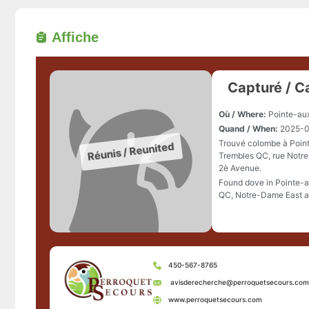
Affiche
Capturé / C
Où / Where:
Pointe-au
Quand / When:
2025-0
Trouvé colombe à Poin
Trembles QC, rue Notr
2è Avenue.
Found dove in Pointe-
QC, Notre-Dame East a
450-567-8765
avisderecherche@perroquetsecours.com
www.perroquetsecours.com