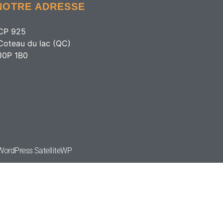
NOTRE ADRESSE
CP 925
Coteau du lac (QC)
J0P 1B0
e WordPress
SatelliteWP