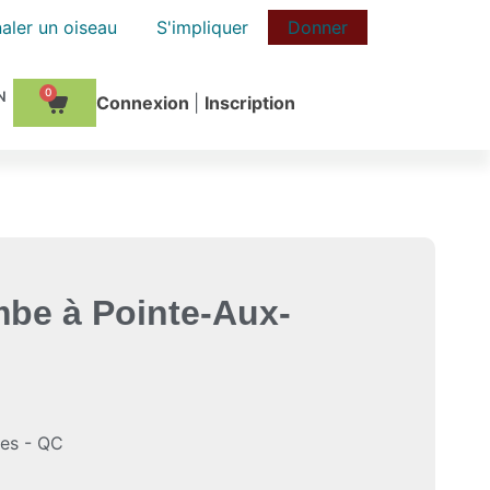
aler un oiseau
S'impliquer
Donner
0
Сonnexion
|
Inscription
mbe à Pointe-Aux-
les - QC