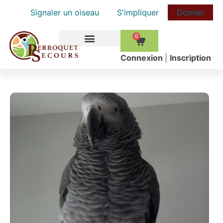
Signaler un oiseau
S'impliquer
Donner
0
COMMENT AIDER
Сonnexion
|
Inscription