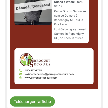
Quand / When:
2026-
02-19
Perdu Gris du Gabon au
nom de Gamora à
Repentigny QC, sur la
Rue Lecourt
Lost Gabon grey named
Gamora in Repentigny
QC, on Lecourt street
450-567-8765
avisderecherche@perroquetsecours.com
www.perroquetsecours.com
Télécharger l'affiche