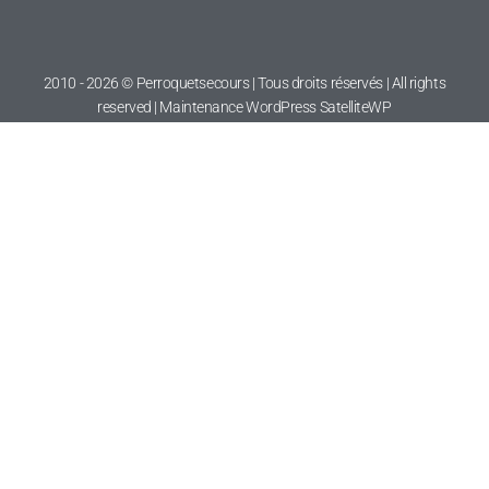
2010 - 2026 © Perroquetsecours | Tous droits réservés | All rights
reserved | Maintenance WordPress
SatelliteWP