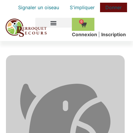
Signaler un oiseau
S'impliquer
Donner
0
COMMENT AIDER
Сonnexion
|
Inscription