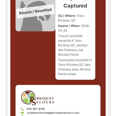
Captured
Où / Where:
Trois-
Rivieres, QC
Quand / When:
2026-
05-20
Trouvé cockatiel
panaché à Trois-
Rivières QC, secteur
des Chenaux, rue
Nicolas Perrot.
Found pied cockatiel in
Trois-Rivières QC, des
Chenaux area, Nicolas
Perrot street.
450-567-8765
avisderecherche@perroquetsecours.com