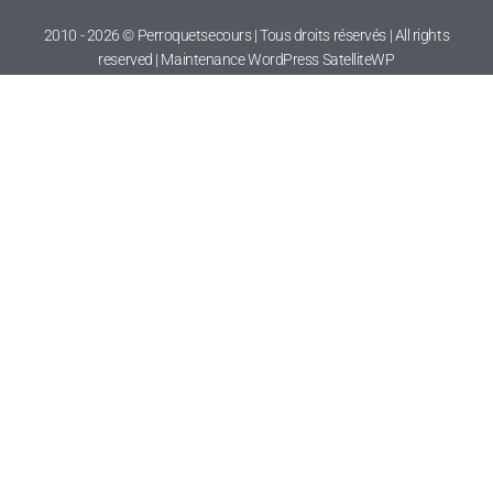
2010 - 2026 © Perroquetsecours | Tous droits réservés | All rights
reserved | Maintenance WordPress
SatelliteWP