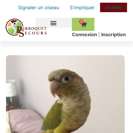
Signaler un oiseau
S'impliquer
Donner
0
COMMENT AIDER
Сonnexion
|
Inscription