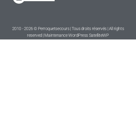
2010 - 2026 © Perroquetsecours | Tous droits réservés | All rights
reserved | Maintenance WordPress
SatelliteWP