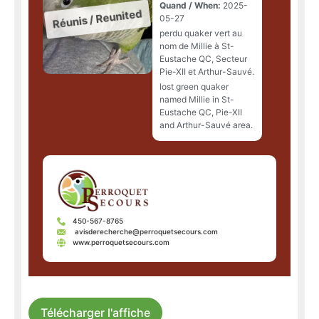
Quand / When:
2025-
05-27
perdu quaker vert au
nom de Millie à St-
Eustache QC, Secteur
Pie-XII et Arthur-Sauvé.
lost green quaker
named Millie in St-
Eustache QC, Pie-XII
and Arthur-Sauvé area.
450-567-8765
avisderecherche@perroquetsecours.com
www.perroquetsecours.com
Télécharger l'affiche