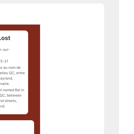
Lost
n-sur-
5-31
le au nom de
elieu QC, entre
Mayrand,
naire.
l named Bel in
 QC, between
d streets,
vd.