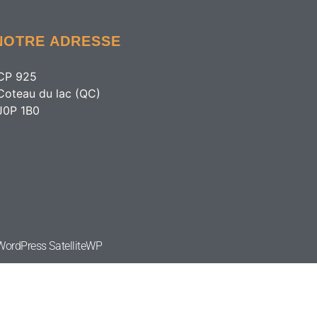
NOTRE ADRESSE
CP 925
Coteau du lac (QC)
J0P 1B0
e WordPress
SatelliteWP