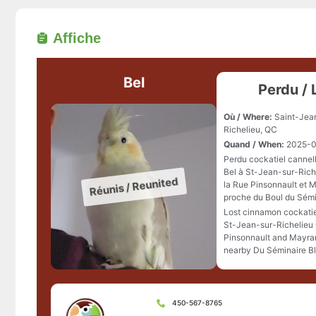
Affiche
Bel
Perdu / 
Où / Where:
Saint-Jea
Richelieu, QC
Quand / When:
2025-0
Perdu cockatiel cannel
Bel à St-Jean-sur-Rich
la Rue Pinsonnault et 
proche du Boul du Sémi
Lost cinnamon cockatie
St-Jean-sur-Richelieu
Pinsonnault and Mayran
nearby Du Séminaire Bl
450-567-8765