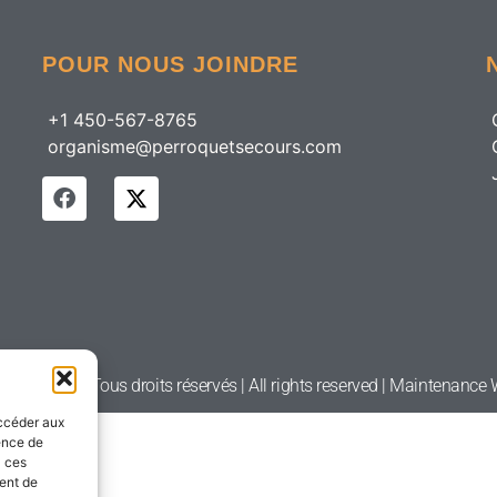
POUR NOUS JOINDRE
+1 450-567-8765
organisme@perroquetsecours.com
etsecours | Tous droits réservés | All rights reserved | Maintenanc
accéder aux
ience de
à ces
ment de