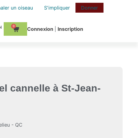
aler un oiseau
S'impliquer
Donner
0
Сonnexion
|
Inscription
el cannelle à St-Jean-
elieu - QC