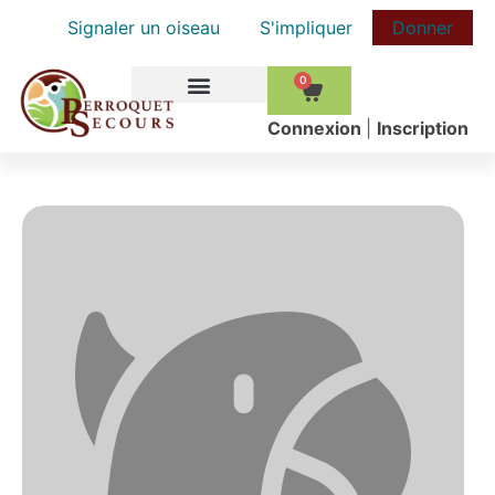
Signaler un oiseau
S'impliquer
Donner
0
COMMENT AIDER
Сonnexion
|
Inscription