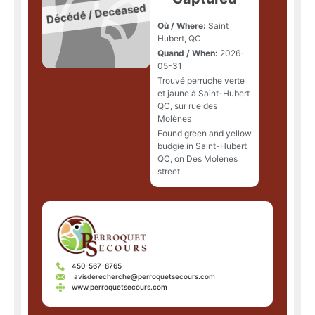
Où / Where:
Saint
Hubert, QC
Quand / When:
2026-
05-31
Trouvé perruche verte
et jaune à Saint-Hubert
QC, sur rue des
Molènes
Found green and yellow
budgie in Saint-Hubert
QC, on Des Molenes
street
450-567-8765
avisderecherche@perroquetsecours.com
www.perroquetsecours.com