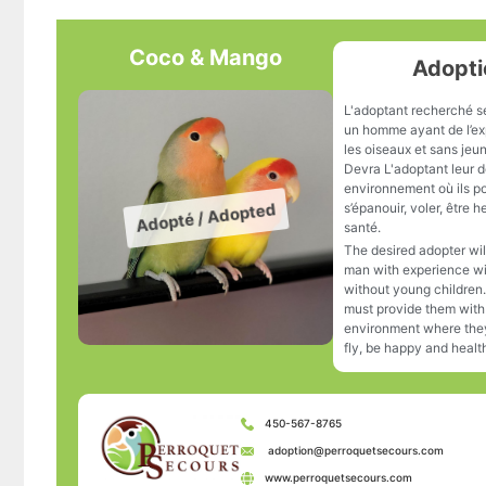
Coco & Mango
Adopti
L'adoptant recherché s
un homme ayant de l’e
les oiseaux et sans jeu
Devra L'adoptant leur 
environnement où ils p
s’épanouir, voler, être 
santé.
The desired adopter will
man with experience wi
without young children
must provide them with
environment where they
fly, be happy and healt
450-567-8765
adoption@perroquetsecours.com
www.perroquetsecours.com