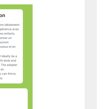
on
era idéalement
xpérience avec
nes enfants.
donner un
ourront
heureux et en
 ideally be a
th birds and
. The adopter
 an
 can thrive,
hy.