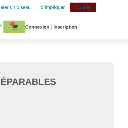
aler un oiseau
S'impliquer
Donner
0
Сonnexion
|
Inscription
NSÉPARABLES