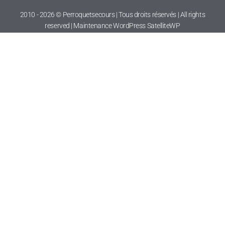
2010 - 2026 © Perroquetsecours | Tous droits réservés | All rights
reserved | Maintenance WordPress
SatelliteWP