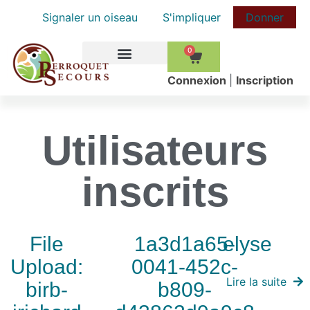
Signaler un oiseau
S'impliquer
Donner
0
COMMENT AIDER
Сonnexion
|
Inscription
Utilisateurs
inscrits
File
1a3d1a65-
elyse
Upload:
0041-452c-
Lire la suite
birb-
b809-