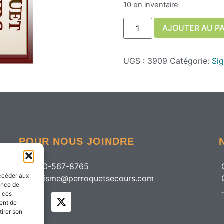
10 en inventaire
AJOUTER AU P
UGS :
3909
Catégorie:
Si
POUR NOUS JOINDRE
+1 450-567-8765
accéder aux
organisme@perroquetsecours.com
ience de
à ces
ment de
tirer son