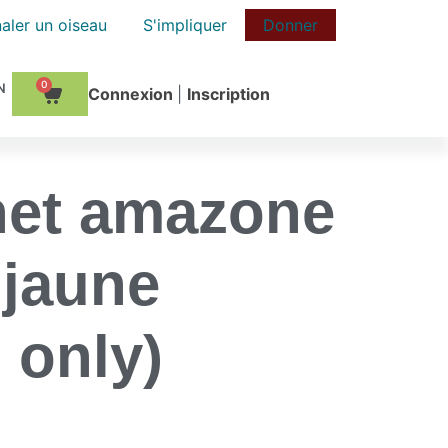
aler un oiseau
S'impliquer
Donner
0
Сonnexion
|
Inscription
net amazone
 jaune
 only)