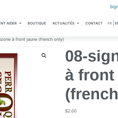
Sign
NT AIDER
BOUTIQUE
ACTUALITÉS
CONTACT
zone à front jaune (french only)
08-sig
à front
(french
$
2.00