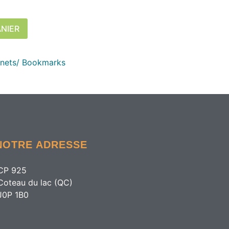
ANIER
gnets/ Bookmarks
NOTRE ADRESSE
CP 925
Coteau du lac (QC)
J0P 1B0