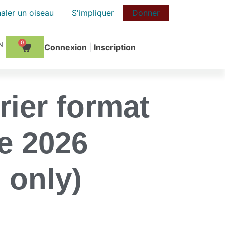
aler un oiseau
S'impliquer
Donner
0
Сonnexion
|
Inscription
rier format
le 2026
 only)