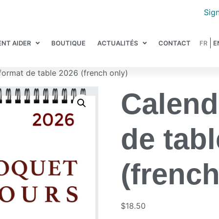
Sign
NT AIDER
BOUTIQUE
ACTUALITÉS
CONTACT
format de table 2026 (french only)
Calend
de tab
(french
$
18.50