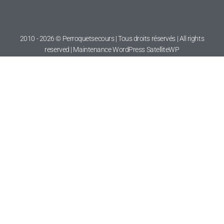
2010 - 2026 © Perroquetsecours | Tous droits réservés | All rights
reserved | Maintenance WordPress
SatelliteWP