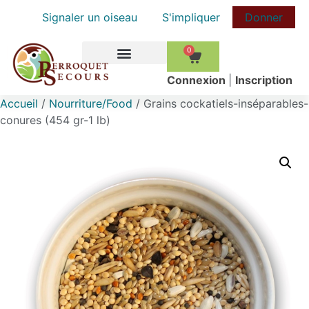
Signaler un oiseau
S'impliquer
Donner
0
COMMENT AIDER
Сonnexion
|
Inscription
Accueil
/
Nourriture/Food
/ Grains cockatiels-inséparables-
conures (454 gr-1 lb)