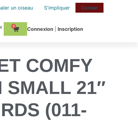
aler un oiseau
S'impliquer
Donner
0
Сonnexion
|
Inscription
ET COMFY
 SMALL 21″
RDS (011-