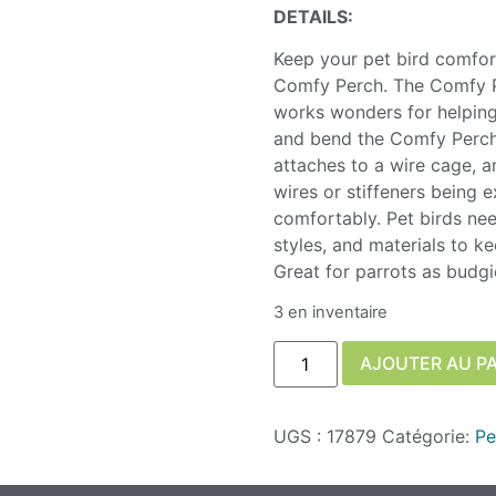
DETAILS:
Keep your pet bird comfor
Comfy Perch. The Comfy Pe
works wonders for helping
and bend the Comfy Perch
attaches to a wire cage, an
wires or stiffeners being e
comfortably. Pet birds nee
styles, and materials to ke
Great for parrots as budgie
3 en inventaire
AJOUTER AU P
UGS :
17879
Catégorie:
Pe